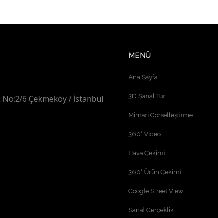
MENÜ
Ana Sayfa
3D Sanal Tur
 No:2/6 Çekmeköy / İstanbul
Mimari Görselleştirme
360° Video
Hava Çekimi
360° Ürün Çekimi
Google Street View
Sanal Gerçeklik