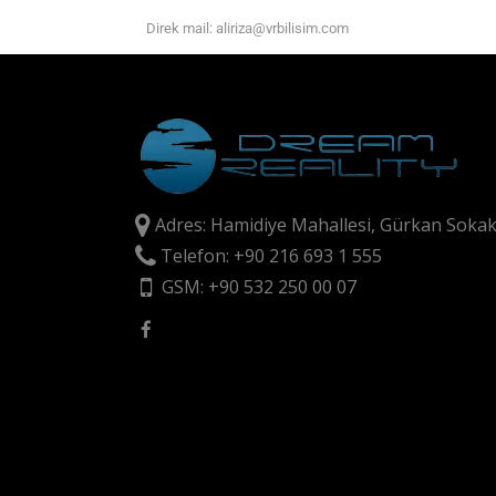
Direk mail: aliriza@vrbilisim.com
Adres: Hamidiye Mahallesi, Gürkan Sokak
Telefon: +90 216 693 1 555
GSM: +90 532 250 00 07