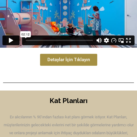
Detaylar İçin Tıklayın
Kat Planları
Ev alıcılarının % 90’ından fazlası kat planı görmek istiyor. Kat Planları,
müşterilerinizin gelecekteki evlerini net bir şekilde görmelerine yardımcı olur
ve onlara projeyi anlamak için ihtiyaç duydukları odaların büyüklükleri,