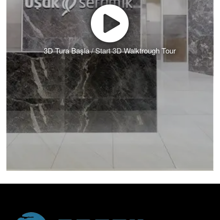
3D Tura Başla / Start 3D Walktrough Tour