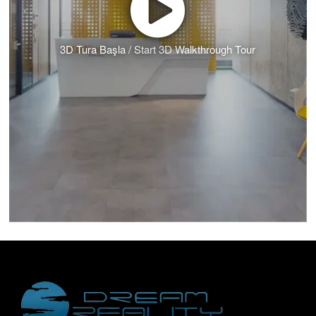
3D Tura Başla / Start 3D Walkthrough Tour