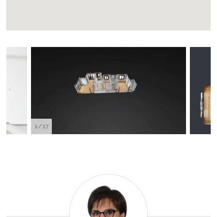
1/17
Hüsna
Azrak