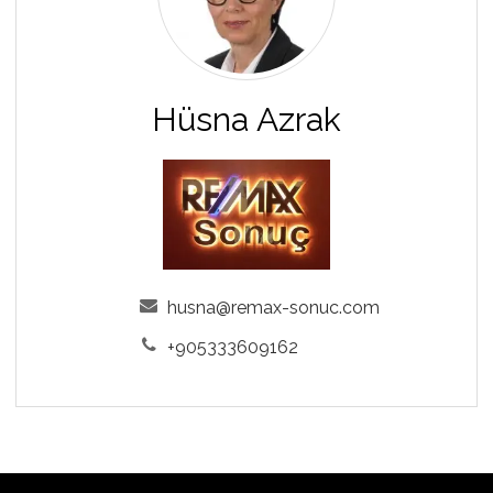
Hüsna Azrak
husna@remax-sonuc.com
+905333609162