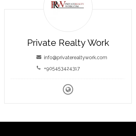
Work
Private Realty Work
info@privaterealtywork.com
+905453424317