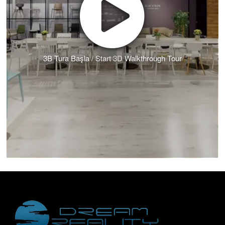
3B Tura Başla / Start 3D Walkthrough Tour