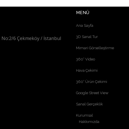
MENÜ
Ana Sayfa
3D Sanal Tur
 No:2/6 Çekmeköy / İstanbul
Mimari Görselleştirme
360° Video
Hava Çekimi
360° Ürün Çekimi
Google Street View
Sanal Gerçeklik
Kurumsal
Hakkımızda