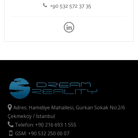
+90 532 572 37 35
Adres: Hamidiye Mahallesi, Gürkan Sokak No:2/6
Çekmeköy / İstanbul
Telefon: +90 216 693 1 555
GSM: +90 532 250 00 07