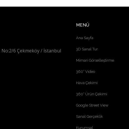
MENÜ
Ana Sayfa
3D Sanal Tur
 No:2/6 Çekmeköy / İstanbul
Mimari Görselleştirme
360° Video
Hava Çekimi
360° Ürün Çekimi
Google Street View
Sanal Gerçeklik
Kurumsal