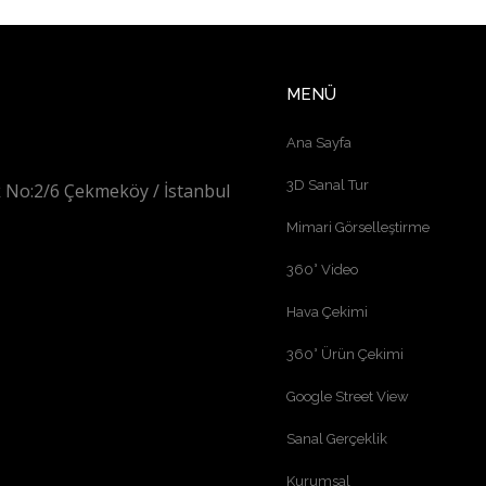
MENÜ
Ana Sayfa
3D Sanal Tur
 No:2/6 Çekmeköy / İstanbul
Mimari Görselleştirme
360° Video
Hava Çekimi
360° Ürün Çekimi
Google Street View
Sanal Gerçeklik
Kurumsal