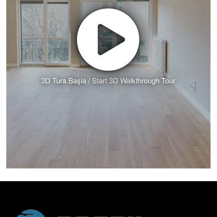
3D Tura Başla / Start 3D Walkthrough Tour