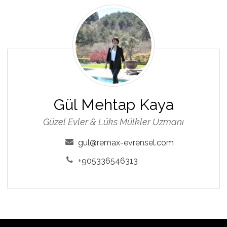
Gül
Mehtap
Kaya
Gül Mehtap Kaya
Güzel Evler & Lüks Mülkler Uzmanı
gul@remax-evrensel.com
+905336546313