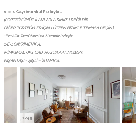
1-e-1 Gayrimenkul Farkıyla…
(PORTFÖYÜMÜZ İLANLARLA SINIRLI DEĞİLDİR.
DİĞER PORTFÖYLER İÇİN LÜTFEN BİZİMLE TEMASA GEÇİN.)
***21Yıllık Tecrübemizle hizmetinizdeyiz.
1-E-1 GAYRİMENKUL
MİMKEMAL ÖKE CAD. HUZUR APT. NO:29/6
NİŞANTAŞI – ŞİŞLİ – İSTANBUL
1/45