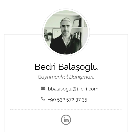
Bedri
Balaşoğlu
Bedri Balaşoğlu
Gayrimenkul Danışmanı
bbalasoglu@1-e-1.com
+90 532 572 37 35