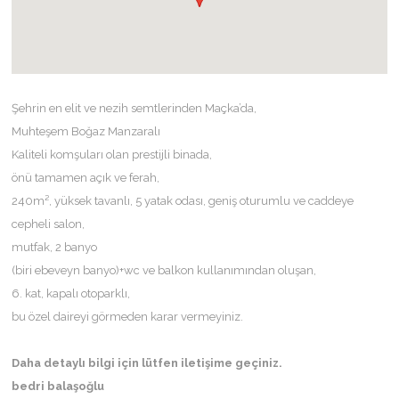
Şehrin en elit ve nezih semtlerinden Maçka’da,
Muhteşem Boğaz Manzaralı
Kaliteli komşuları olan prestijli binada,
önü tamamen açık ve ferah,
240m², yüksek tavanlı, 5 yatak odası, geniş oturumlu ve caddeye
cepheli salon,
mutfak, 2 banyo
(biri ebeveyn banyo)+wc ve balkon kullanımından oluşan,
6. kat, kapalı otoparklı,
bu özel daireyi görmeden karar vermeyiniz.
Daha detaylı bilgi için lütfen iletişime geçiniz.
bedri balaşoğlu