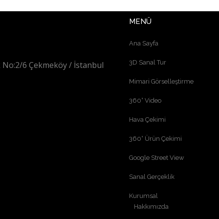
MENÜ
Ana Sayfa
3D Sanal Tur
 No:2/6 Çekmeköy / İstanbul
Mimari Görselleştirme
360° Video
Hava Çekimi
360° Ürün Çekimi
Google Street View
Sanal Gerçeklik
Kurumsal
Hakkımızda