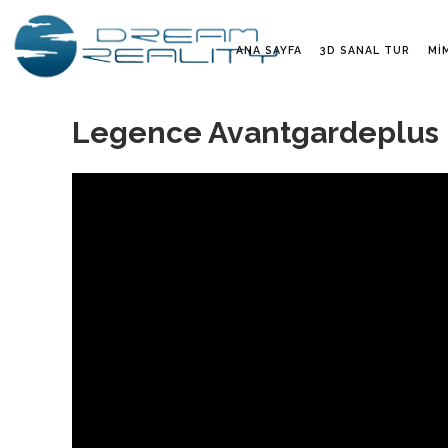
ANA SAYFA
3D SANAL TUR
MI
Legence Avantgardeplus