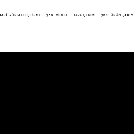
MARI GÖRSELLEŞTIRME
360° VIDEO
HAVA ÇEKIMI
360° ÜRÜN ÇEKIM