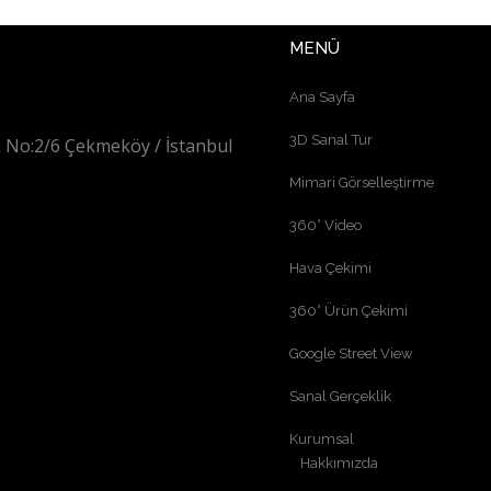
MENÜ
Ana Sayfa
3D Sanal Tur
 No:2/6 Çekmeköy / İstanbul
Mimari Görselleştirme
360° Video
Hava Çekimi
360° Ürün Çekimi
Google Street View
Sanal Gerçeklik
Kurumsal
Hakkımızda