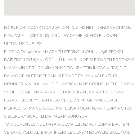
KORU FLORYA’DA 5 ODA 2 SALON , 310 M2 NET , DENİZ VE ORMAN
MANZARALI , ÇİFT GİRİŞLİ ,GÜNEY CEPHE, KREDİYE UYGUN
ULTRALUX DUBLEX…
FLORYA DA 42.000 M2 ARAZİ ÜZERİNE KURULU , 298 SEÇKİN
DAİREDEN OLUŞAN , ÖDÜLLÜ MİMARLIK OFİSLERİNDEN BRODWAY
MALYAN’IN VE TÜRK MİMARLIK OFİSİ KRAFT’IN İMZASINI TAŞIDIĞI ,
BANYO VE MUTFAK SERAMİKLERİNDE İTALYAN VALENTİNO
ÜRÜNLERİNİN KULLANILDIĞI , AYRICA HANS GROHE , MIELE , DAIKIN
VE HELIOS GİBİ MARKALAR İLE DONATILAN , ANKASTRE BEYAZ
EŞYASI , EBEVEYN BANYOSU VE EBEVEYN GİYİNME ODASI ,
MERKEZİ ISITMA VE SOĞUTMA TESİSATI OLAN KORU FLORYA SİTESİ
SİZLERE AYRICALIKLI BİR YAŞAM SUNUYOR.
TOKİ GÜVENCESİNDE HAYATA GEÇİRİLEN KORU FLORYA E-5 , TEM
VE SAHİL YOLU ALTERNATİFLERİ İLE ULAŞIM KOLAYLIĞI SAĞLIYOR.