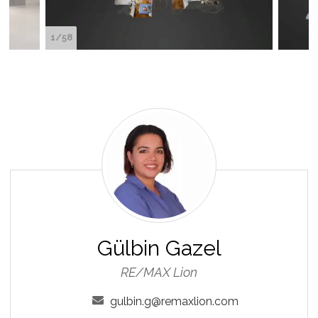
1/58
Gülbin
Gazel
Gülbin Gazel
RE/MAX Lion
gulbin.g@remaxlion.com