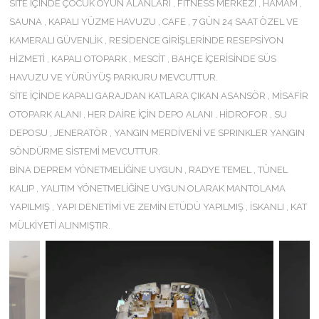
SİTE İÇİNDE ÇOCUK OYUN ALANLARI , FITNESS MERKEZİ , HAMAM ,
SAUNA , KAPALI YÜZME HAVUZU , CAFE , 7 GÜN 24 SAAT ÖZEL VE
KAMERALI GÜVENLİK , RESİDENCE GİRİŞLERİNDE RESEPSİYON
HİZMETİ , KAPALI OTOPARK , MESCİT , BAHÇE İÇERİSİNDE SÜS
HAVUZU VE YÜRÜYÜŞ PARKURU MEVCUTTUR.
SİTE İÇİNDE KAPALI GARAJDAN KATLARA ÇIKAN ASANSÖR , MİSAFİR
OTOPARK ALANI , HER DAİRE İÇİN DEPO ALANI , HİDROFOR , SU
DEPOSU , JENERATÖR , YANGIN MERDİVENİ VE SPRINKLER YANGIN
SÖNDÜRME SİSTEMİ MEVCUTTUR.
BİNA DEPREM YÖNETMELİĞİNE UYGUN , RADYE TEMEL , TÜNEL
KALIP , YALITIM YÖNETMELİĞİNE UYGUN OLARAK MANTOLAMA
YAPILMIŞ , YAPI DENETİMİ VE ZEMİN ETÜDÜ YAPILMIŞ , İSKANLI , KAT
MÜLKİYETİ ALINMIŞTIR.