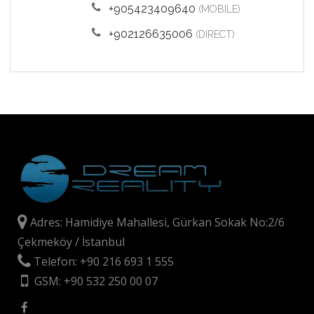
+905423409640
(MOBILE)
+902126635006
(DIRECT)
Adres: Hamidiye Mahallesi, Gürkan Sokak No:2/6
Çekmeköy / İstanbul
Telefon: +90 216 693 1 555
GSM: +90 532 250 00 07