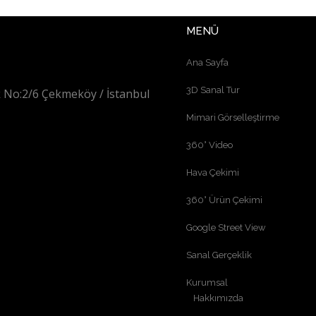
MENÜ
Ana Sayfa
3D Sanal Tur
 No:2/6 Çekmeköy / İstanbul
Mimari Görselleştirme
360° Video
Hava Çekimi
360° Ürün Çekimi
Google Street View
Sanal Gerçeklik
Kurumsal
Hakkımızda