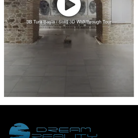
3B Tura Başla / Start 3D Walkthrough Tour