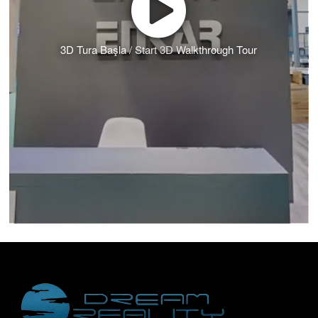
3D Tura Başla / Start 3D Walkthrough Tour