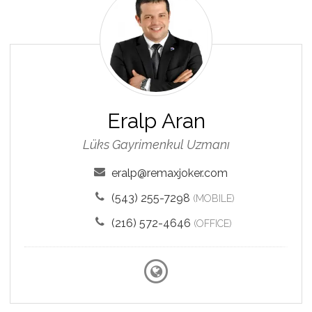
Aran
Eralp Aran
Lüks Gayrimenkul Uzmanı
eralp@remaxjoker.com
(543) 255-7298
(MOBILE)
(216) 572-4646
(OFFICE)