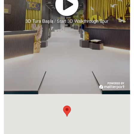
3D Tura Başla / Start 3D Walkthrough Tour