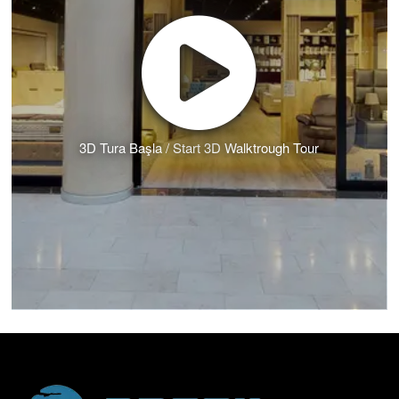
3D Tura Başla / Start 3D Walktrough Tour