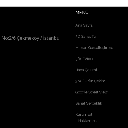
MENÜ
Ana Sayfa
3D Sanal Tur
 No:2/6 Çekmeköy / İstanbul
Mimari Görselleştirme
360° Video
Hava Çekimi
360° Ürün Çekimi
Google Street View
Sanal Gerçeklik
Kurumsal
Hakkımızda