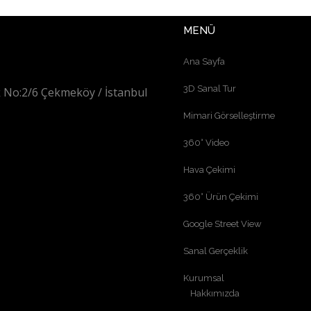
MENÜ
Ana Sayfa
3D Sanal Tur
 No:2/6 Çekmeköy / İstanbul
Mimari Görselleştirme
360° Video
Hava Çekimi
360° Ürün Çekimi
Google Street View
Sanal Gerçeklik
Kurumsal
Hakkımızda