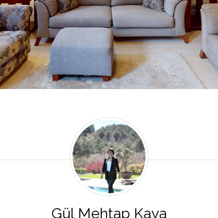
Gül
Mehtap
Kaya
Gül Mehtap Kaya