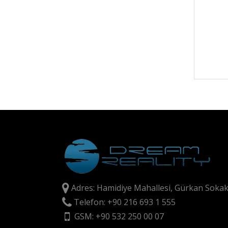
Adres: Hamidiye Mahallesi, Gürkan Sokak
Telefon: +90 216 693 1 555
GSM: +90 532 250 00 07