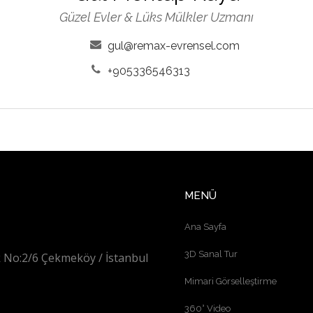
Güzel Evler & Lüks Mülkler Uzmanı
gul@remax-evrensel.com
+905336546313
MENÜ
Ana Sayfa
3D Sanal Tur
 No:2/6 Çekmeköy / İstanbul
Mimari Görselleştirme
360° Video