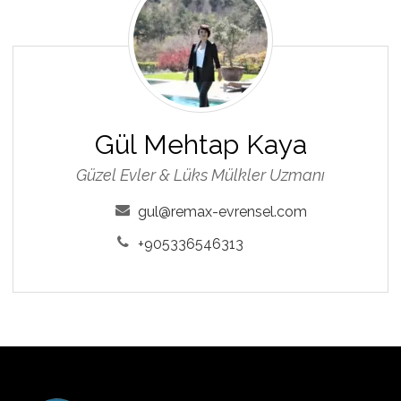
Mehtap
Kaya
Gül Mehtap Kaya
Güzel Evler & Lüks Mülkler Uzmanı
gul@remax-evrensel.com
+905336546313