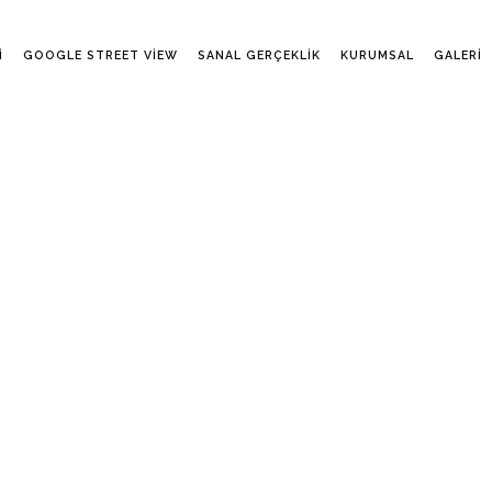
I
GOOGLE STREET VIEW
SANAL GERÇEKLIK
KURUMSAL
GALERI