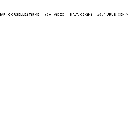
MARI GÖRSELLEŞTIRME
360° VIDEO
HAVA ÇEKIMI
360° ÜRÜN ÇEKIM