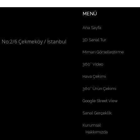
MENÜ
Ana Sayfa
3D Sanal Tur
 No:2/6 Çekmeköy / İstanbul
Mimari Görselleştirme
360° Video
Hava Çekimi
360° Ürün Çekimi
Google Street View
Sanal Gerçeklik
Kurumsal
Hakkımızda