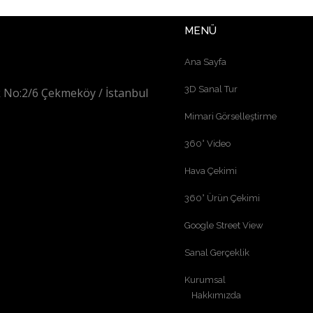
MENÜ
Ana Sayfa
3D Sanal Tur
 No:2/6 Çekmeköy / İstanbul
Mimari Görselleştirme
360° Video
Hava Çekimi
360° Ürün Çekimi
Google Street View
Sanal Gerçeklik
Kurumsal
Hakkımızda