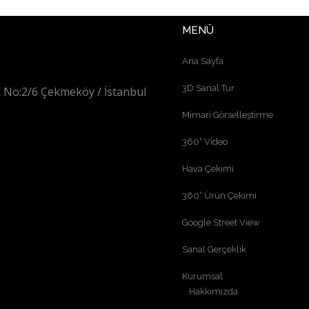
MENÜ
Ana Sayfa
3D Sanal Tur
 No:2/6 Çekmeköy / İstanbul
Mimari Görselleştirme
360° Video
Hava Çekimi
360° Ürün Çekimi
Google Street View
Sanal Gerçeklik
Kurumsal
Hakkımızda