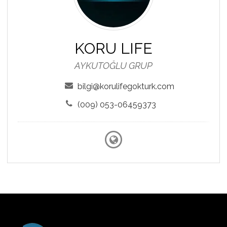
KORU LIFE
AYKUTOĞLU GRUP
bilgi@korulifegokturk.com
(009) 053-06459373