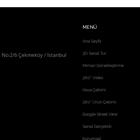
MENÜ
Ana Sayfa
3D Sanal Tur
 No:2/6 Çekmeköy / İstanbul
Mimari Görselleştirme
360° Video
Hava Çekimi
360° Ürün Çekimi
Google Street View
Sanal Gerçeklik
Kurumsal