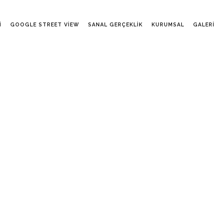
I
GOOGLE STREET VIEW
SANAL GERÇEKLIK
KURUMSAL
GALERI