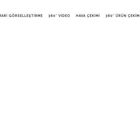
MARI GÖRSELLEŞTIRME
360° VIDEO
HAVA ÇEKIMI
360° ÜRÜN ÇEKIM