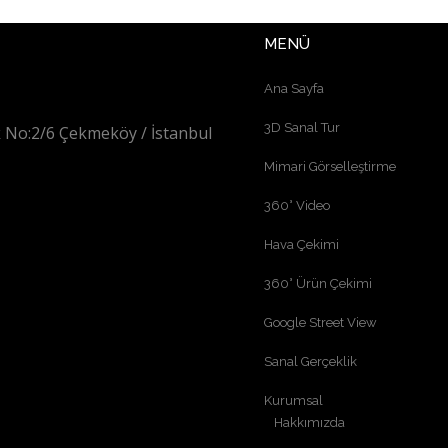
MENÜ
Ana Sayfa
3D Sanal Tur
 No:2/6 Çekmeköy / İstanbul
Mimari Görselleştirme
360° Video
Hava Çekimi
360° Ürün Çekimi
Google Street View
Sanal Gerçeklik
Kurumsal
Hakkımızda