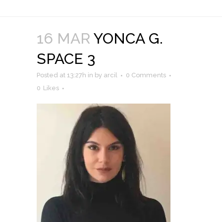
16 MAR
YONCA G.
SPACE 3
Posted at 13:27h
in
by
arcil
0 Comments
0
Likes