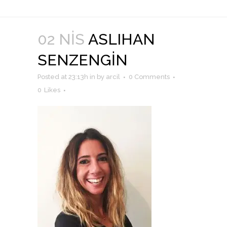
02 NIS
ASLIHAN
SENZENGIN
Posted at 23:13h
in
by
arcil
0 Comments
0
Likes