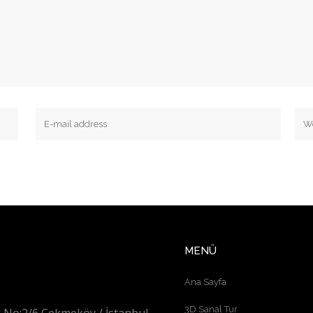
MENÜ
Ana Sayfa
3D Sanal Tur