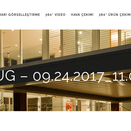
MARI GÖRSELLEŞTIRME
360° VIDEO
HAVA ÇEKIMI
360° ÜRÜN ÇEKIM
– 09.24.2017_11.