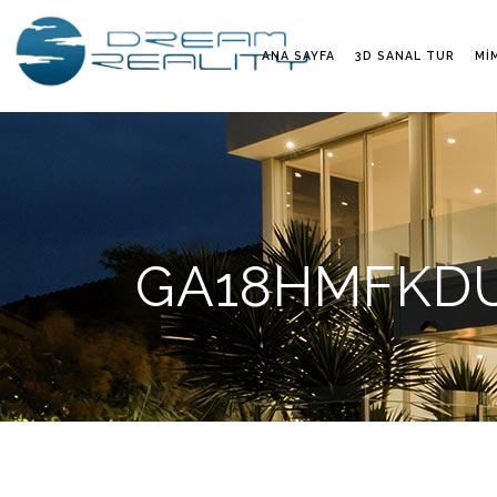
ANA SAYFA
3D SANAL TUR
MI
GA18HMFKDUG 