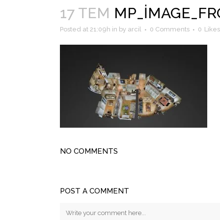
17 TEM
MP_IMAGE_FR
Posted at 21:09h
in
by
arcil
0 Comments
0
Likes
NO COMMENTS
POST A COMMENT