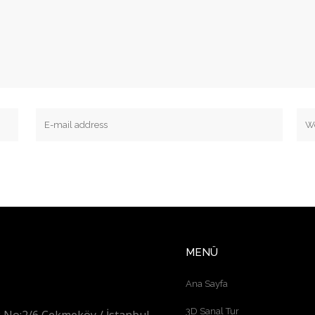
MENÜ
Ana Sayfa
3D Sanal Tur