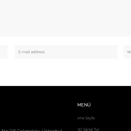
MENÜ
Ana Sayfa
3D Sanal Tur