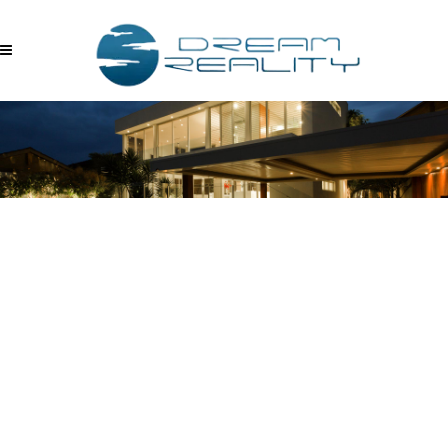
RUMELI-HISARI-
05142024_180239