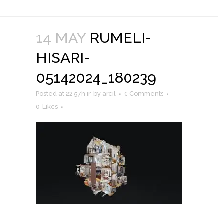
14 MAY
RUMELI-
HISARI-
05142024_180239
Posted at 22:57h
in
by
arcil
0 Comments
0
Likes