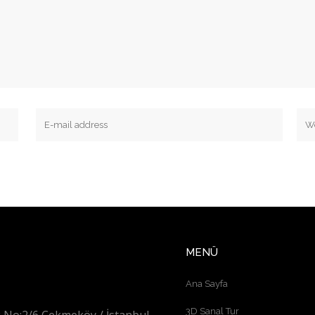
MENÜ
Ana Sayfa
3D Sanal Tur