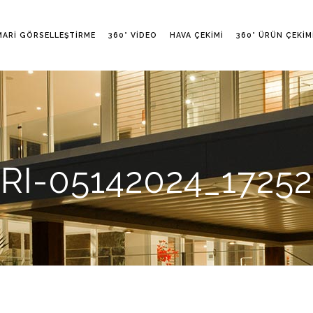
MARI GÖRSELLEŞTIRME
360° VIDEO
HAVA ÇEKIMI
360° ÜRÜN ÇEKIM
RI-05142024_17252