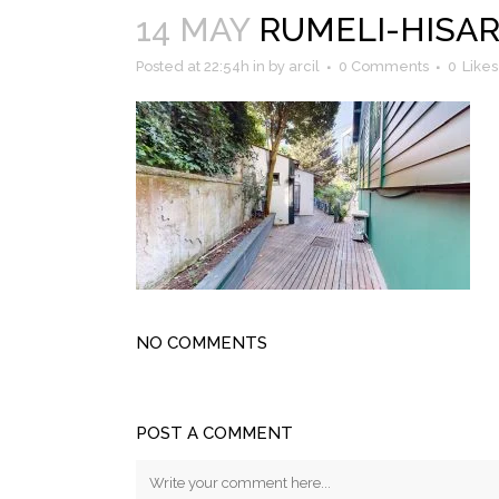
14 MAY
RUMELI-HISARI
Posted at 22:54h
in
by
arcil
0 Comments
0
Likes
NO COMMENTS
POST A COMMENT