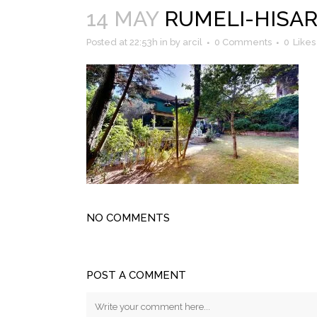
14 MAY
RUMELI-HISARI
Posted at 22:53h
in
by
arcil
0 Comments
0
Likes
NO COMMENTS
POST A COMMENT