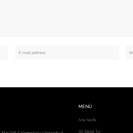
MENÜ
Ana Sayfa
3D Sanal Tur