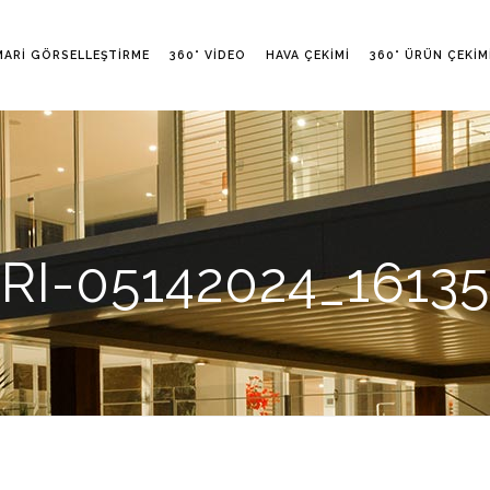
MARI GÖRSELLEŞTIRME
360° VIDEO
HAVA ÇEKIMI
360° ÜRÜN ÇEKIM
RI-05142024_1613