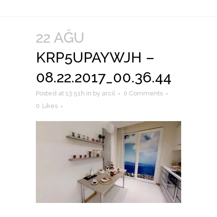
22 AĞU
KRP5UPAYWJH –
08.22.2017_00.36.44
Posted at 13:51h
in
by
arcil
0 Comments
0
Likes