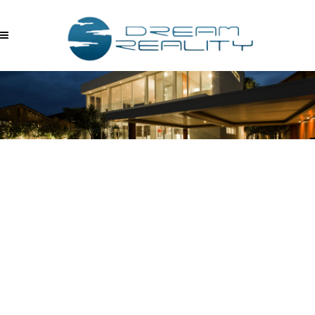
KRP5UPAYWJH –
08.22.2017_00.36.44