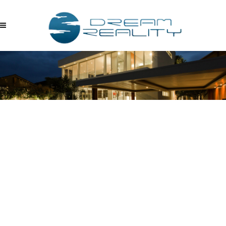
KRP5UPAYWJH –
08.22.2017_00.52.49