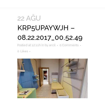
22 AĞU
KRP5UPAYWJH –
08.22.2017_00.52.49
Posted at 12:11h
in
by
arcil
0 Comments
0
Likes