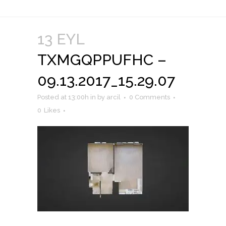
13 EYL
TXMGQPPUFHC –
09.13.2017_15.29.07
Posted at 13:00h
in
by
arcil
0 Comments
0
Likes