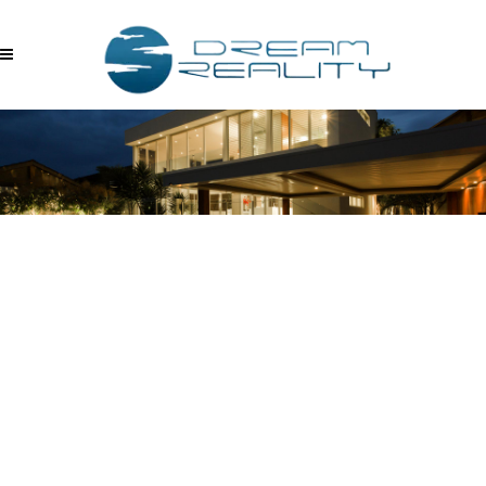
TXMGQPPUFHC –
09.13.2017_15.29.07