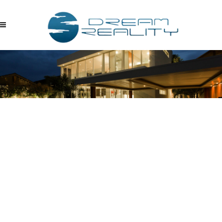
TPWTZYYAOQR –
09.14.2017_19.27.08