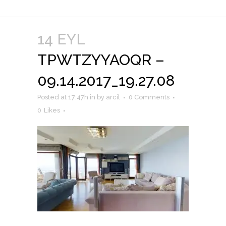
14 EYL
TPWTZYYAOQR –
09.14.2017_19.27.08
Posted at 17:47h
in
by
arcil
0 Comments
0
Likes