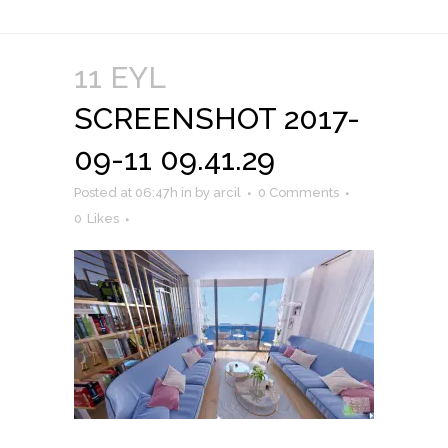
11 EYL
SCREENSHOT 2017-
09-11 09.41.29
Posted at 06:47h
in
by
arcil
0 Comments
0
Likes