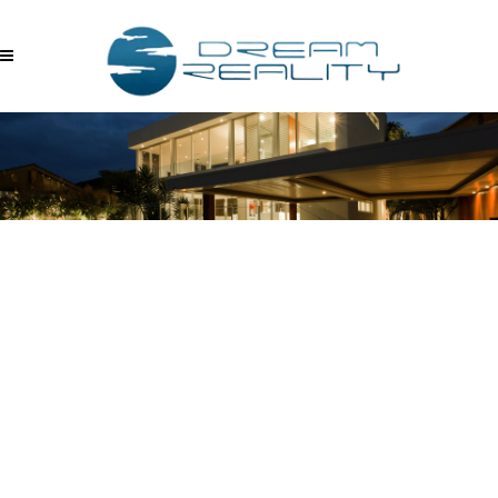
S9VX51ESGGU –
10.09.2017_01.12.57