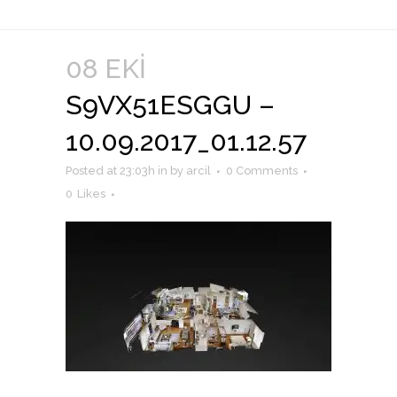
08 EKI
S9VX51ESGGU –
10.09.2017_01.12.57
Posted at 23:03h
in
by
arcil
0 Comments
0
Likes