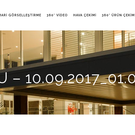
MARI GÖRSELLEŞTIRME
360° VIDEO
HAVA ÇEKIMI
360° ÜRÜN ÇEKIM
– 10.09.2017_01.0