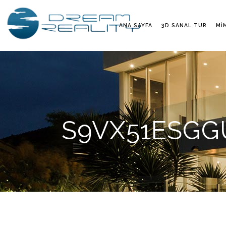
ANA SAYFA
3D SANAL TUR
MI
S9VX51ESGGU 