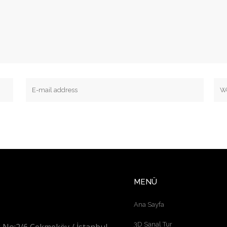
MENÜ
Ana Sayfa
3D Sanal Tur