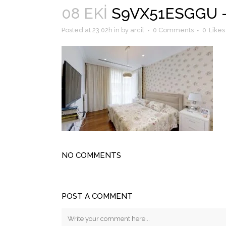
08 EKI
S9VX51ESGGU – 
Posted at 23:02h
in
by
arcil
0 Comments
0
Likes
NO COMMENTS
POST A COMMENT