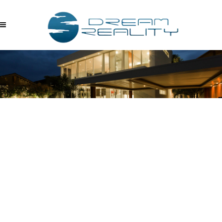
KARTALLIFE SATIŞ
OFISI-5HYFSKASUHA-
59574CA2FA0588707C588E8EA0D5882B-
SNAPSHOTS