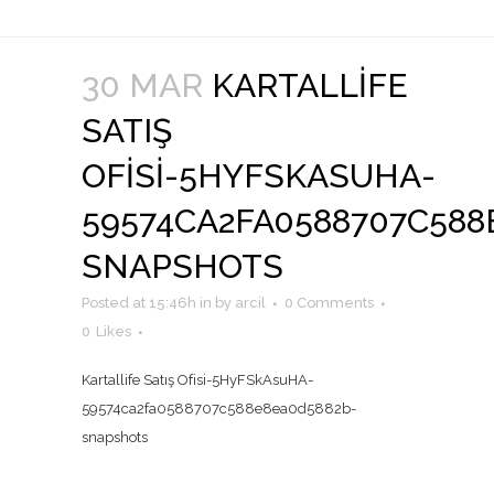
30 MAR
KARTALLIFE
SATIŞ
OFISI-5HYFSKASUHA-
59574CA2FA0588707C588
SNAPSHOTS
Posted at 15:46h
in
by
arcil
0 Comments
0
Likes
Kartallife Satış Ofisi-5HyFSkAsuHA-
59574ca2fa0588707c588e8ea0d5882b-
snapshots