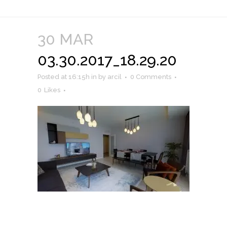
30 MAR
03.30.2017_18.29.20
Posted at 16:15h
in
by
arcil
0 Comments
0
Likes